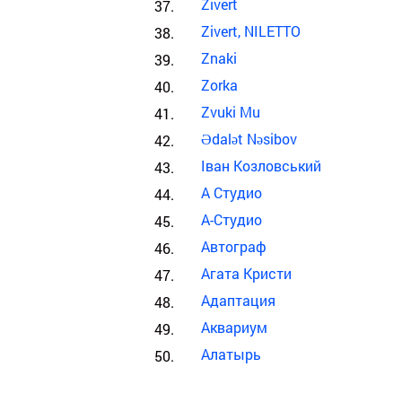
Zivert
Zivert, NILETTO
Znaki
Zorka
Zvuki Mu
Ədalət Nəsibov
Іван Козловський
А Студио
А-Студио
Автограф
Агата Кристи
Адаптация
Аквариум
Алатырь