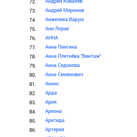
Андрей Ковалёв
Андрей Миронов
Анжелика Варум
Ани Лорак
АННА
Анна Пингина
Анна Плетнёва "Винтаж"
Анна Седокова
Анна Семенович
Анонс
Арда
Ария
Аркона
Арктида
Артерия