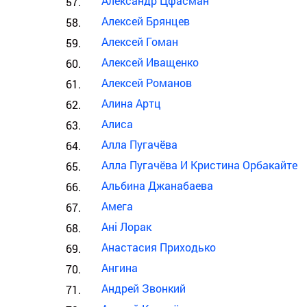
Александр Цфасман
Алексей Брянцев
Алексей Гоман
Алексей Иващенко
Алексей Романов
Алина Артц
Алиса
Алла Пугачёва
Алла Пугачёва И Кристина Орбакайте
Альбина Джанабаева
Амега
Ані Лорак
Анастасия Приходько
Ангина
Андрей Звонкий