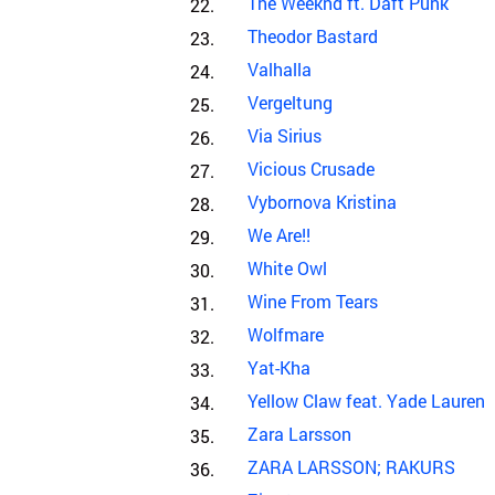
The Weeknd ft. Daft Punk
Theodor Bastard
Valhalla
Vergeltung
Via Sirius
Vicious Crusade
Vybornova Kristina
We Are!!
White Owl
Wine From Tears
Wolfmare
Yat-Kha
Yellow Claw feat. Yade Lauren
Zara Larsson
ZARA LARSSON; RAKURS