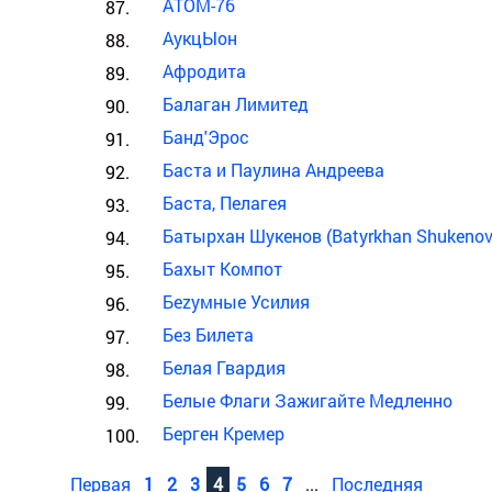
АТОМ-76
АукцЫон
Афродита
Балаган Лимитед
Банд'Эрос
Баста и Паулина Андреева
Баста, Пелагея
Батырхан Шукенов (Batyrkhan Shukenov
Бахыт Компот
Беzумные Усилия
Без Билета
Белая Гвардия
Белые Флаги Зажигайте Медленно
Берген Кремер
Первая
1
2
3
4
5
6
7
...
Последняя