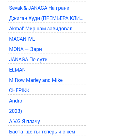
Sevak & JANAGA На грани
Джиган Худи (ПРЕМЬЕРА КЛИПА 2024)
Akmal' Мир нам завидовал
MACAN IVL
MONA — Зари
JANAGA По сути
ELMAN
M Row Marley and Mike
CHEPIKK
Andro
2023)
A.V.G Я плачу
Баста Где ты теперь и с кем