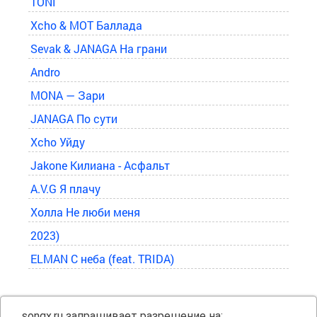
TONI
Xcho & MOT Баллада
Sevak & JANAGA На грани
Andro
MONA — Зари
JANAGA По сути
Xcho Уйду
Jakone Килиана - Асфальт
A.V.G Я плачу
Холла Не люби меня
2023)
ELMAN С неба (feat. TRIDA)
…songx.ru запрашивает разрешение на: