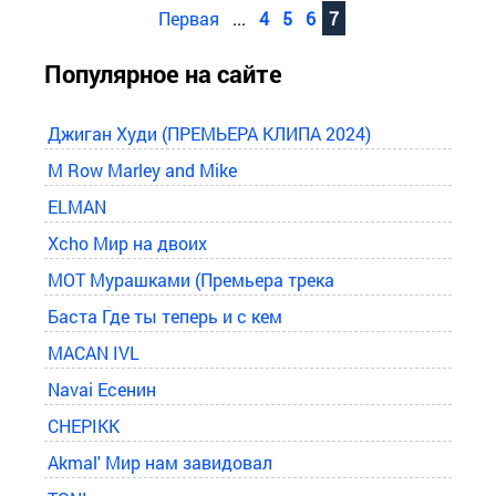
Первая
...
4
5
6
7
Популярное на сайте
Джиган Худи (ПРЕМЬЕРА КЛИПА 2024)
M Row Marley and Mike
ELMAN
Xcho Мир на двоих
MOT Мурашками (Премьера трека
Баста Где ты теперь и с кем
MACAN IVL
Navai Есенин
CHEPIKK
Akmal' Мир нам завидовал