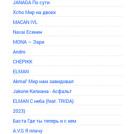
JANAGA По сути
Xcho Мир на двоих
MACAN IVL
Navai Есенин
MONA — Зари
Andro
CHEPIKK
ELMAN
Akmal' Мир нам завидовал
Jakone Килиана - Асфальт
ELMAN С неба (feat. TRIDA)
2023)
Баста Где ты теперь и с кем
A.V.G Я плачу