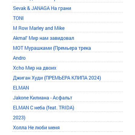
Sevak & JANAGA На грани
TONI
M Row Marley and Mike
Akmal' Мир нам завидовал
MOT Мурашками (Премьера трека
Andro
Xcho Мир на двоих
Джиган Худи (ПРЕМЬЕРА КЛИПА 2024)
ELMAN
Jakone Килиана - Асфальт
ELMAN С неба (feat. TRIDA)
2023)
Холла Не люби меня